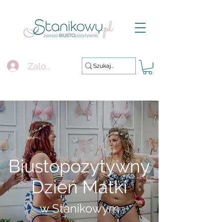
Zaloguj się
Biustopozytywny
Dzień Matki
w Stanikowym