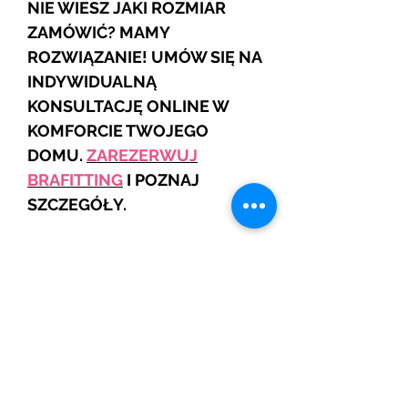
NIE WIESZ JAKI ROZMIAR
ZAMÓWIĆ? MAMY
ROZWIĄZANIE! UMÓW SIĘ NA
INDYWIDUALNĄ
KONSULTACJĘ ONLINE W
KOMFORCIE TWOJEGO
DOMU.
ZAREZERWUJ
BRAFITTING
I POZNAJ
SZCZEGÓŁY.
JEŚLI NIE WIDZISZ SWOJEGO
ROZMIARU TO SKONTAKTUJ SIĘ
Z NAMI
Skład: poliamid 57%, poliester 31
%, elastan 12%