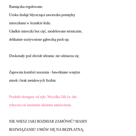
Ramiączka regulowane.
Uroku dodaje błyszcząca zawieszka pomiędzy
miseczkami w kształcie łezki.
Gładkie miseczki bez cięć, modelowane termicznie,
delikatnie usztywnione gąbeczką push-up.
Doskonały pod obcisłe ubrania: nie odznacza się.
Zapewnia komfort noszenia - bawełniane wnętrze
misek i brak metalowych fiszbin.
Produkt dostępny od ręki. Wysyłka 24h (w dni
robocze) od momentu złożenia zamówienia.
NIE WIESZ JAKI ROZMIAR ZAMÓWIĆ? MAMY
ROZWIĄZANIE! UMÓW SIĘ NA BEZPŁATNĄ,