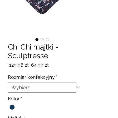
Chi Chi majtki -
Sculptresse
Regularna
Cena
 129,98 zł 
64,99 zł
cena
Rabatowa
Rozmiar konfekcyjny
*
Kolor
*