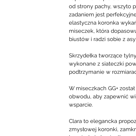
od strony pachy, wszyto 
zadaniem jest perfekcyjne
elastyczna koronka wyka
miseczek, która dopasowu
biustów i radzi sobie z asy
Skrzydełka tworzące tyln
wykonane z siateczki po
podtrzymanie w rozmiarach
W miseczkach GG+ został
obwodu, aby zapewnić w
wsparcie.
Clara to elegancka propo
zmysłowej koronki, zamkn