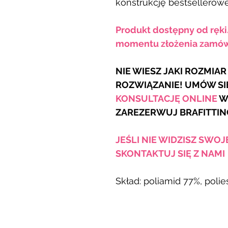
konstrukcję bestsellero
Produkt dostępny od ręki
momentu złożenia zamów
NIE WIESZ JAKI ROZMIA
ROZWIĄZANIE! UMÓW SI
KONSULTACJĘ ONLINE
W
ZAREZERWUJ BRAFITTIN
JEŚLI NIE WIDZISZ SWO
SKONTAKTUJ SIĘ Z NAMI
Skład: poliamid 77%, polie