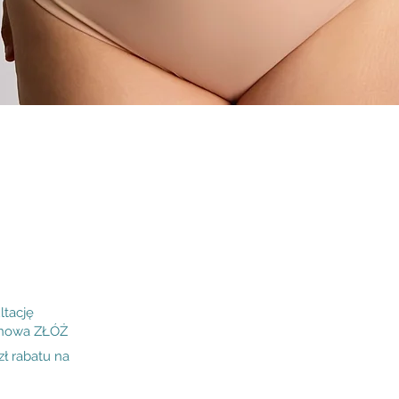
Podgląd
ltację
inowa ZŁÓŻ
 rabatu na