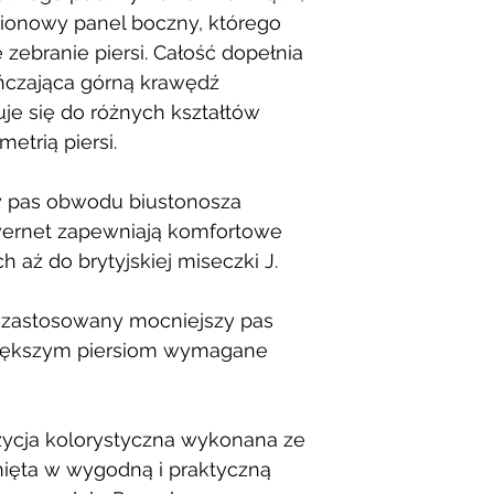
pionowy panel boczny, którego
 zebranie piersi. Całość dopełnia
ńczająca górną krawędź
je się do różnych kształtów
metrią piersi.
y pas obwodu biustonosza
wernet zapewniają komfortowe
 aż do brytyjskiej miseczki J.
 zastosowany mocniejszy pas
iększym piersiom wymagane
zycja kolorystyczna wykonana ze
ięta w wygodną i praktyczną