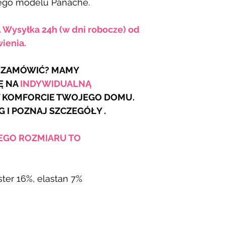
wego modelu Panache.
. Wysyłka 24h (w dni robocze) od
ienia.
R ZAMÓWIĆ? MAMY
Ę NA
INDYWIDUALNĄ
 KOMFORCIE TWOJEGO DOMU.
G
I POZNAJ SZCZEGÓŁY .
JEGO ROZMIARU TO
ster 16%, elastan 7%