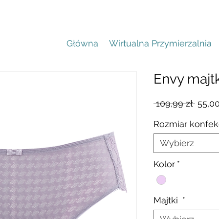
Główna
Wirtualna Przymierzalnia
Envy majt
Regul
 109,99 zł 
55,00
cena
Rozmiar konfek
Wybierz
Kolor
*
Majtki
*