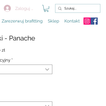
Zaloguj się
Zarezerwuj brafitting
Sklep
Kontakt
ki - Panache
arna
Cena
 zł
Rabatowa
cyjny
*