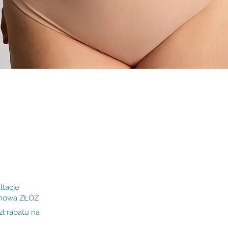
Podgląd
ltację
inowa ZŁÓŻ
 rabatu na