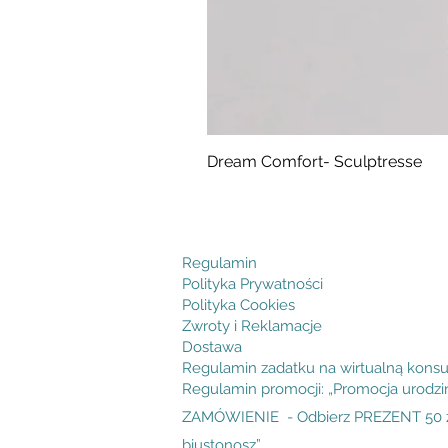
Dream Comfort- Sculptresse
Cena
294,99 zł
Regulamin
Polityka Prywatności
Polityka Cookies
Zwroty i Reklamacje
Dostawa
Regulamin zadatku na wirtualną konsu
Regulamin promocji: „Promocja urodz
ZAMÓWIENIE - Odbierz PREZENT 50 zł
biustonosz”