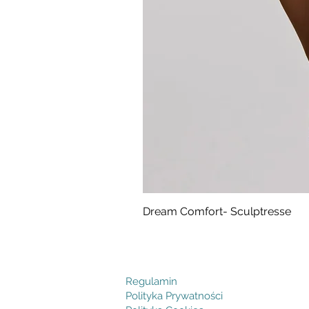
Dream Comfort- Sculptresse
Cena
294,99 zł
Regulamin
Polityka Prywatności