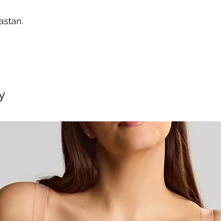
astan.
y