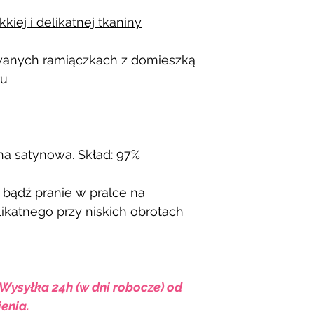
iej i delikatnej tkaniny
owanych ramiączkach z domieszką
ru
ina satynowa. Skład: 97%
 bądź pranie w pralce na
ikatnego przy niskich obrotach
 Wysyłka 24h (w dni robocze) od
enia.