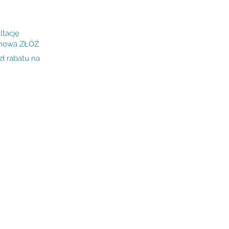
ltację
inowa ZŁÓŻ
 rabatu na