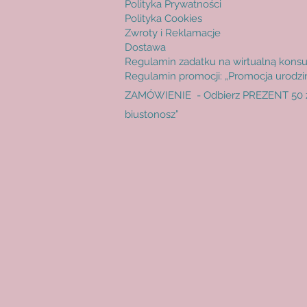
Polityka Prywatności
65 D(UK)/D(EU)
Polityka Cookies
65 DD(UK)/E(UE)
Zwroty i Reklamacje
65 E(UK)/F(EU)
Dostawa
65 F(UK)/G(EU)
Regulamin zadatku na wirtualną konsu
65 FF(UK)/H(EU)
Regulamin promocji: „Promocja urodz
65 G(UK)/I(EU)
ZAMÓWIENIE - Odbierz PREZENT 50 zł
65 GG(UK)/J(EU)
biustonosz”
65 H(UK)/K(EU)
65 HH(UK)/L(EU)
65 J(UK)/M(EU)
65 JJ(UK)/N(EU)
65 K(UK)/O(EU)
70 A(UK)/A(EU)
70 B(UK)/B(EU)
70 C(UK)/C(EU)
70 D(UK)/D(EU)
70 DD(UK)/E(EU)
70 E(UK)/F(EU)
70 F(UK)/G(EU)
70 FF(UK)/H(EU)