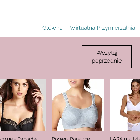
Główna
Wirtualna Przymierzalnia
Wczytaj
poprzednie
smine - Panache
Podgląd
Power- Panache
Podgląd
LARA majtki 
Podgl