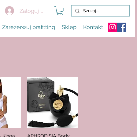
Zaloguj się
Zarezerwuj brafitting
Sklep
Kontakt
- Kinga
ąd
APHRODISIA Body
Podgląd