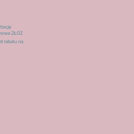
ltację
inowa ZŁÓŻ
 rabatu na