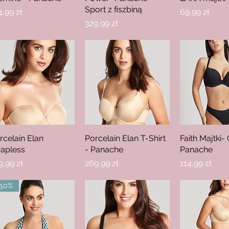
Sport z fiszbiną
na
Cena
4,99 zł
69,99 zł
Cena
329,99 zł
rcelain Elan
Podgląd
Porcelain Elan T-Shirt
Podgląd
Faith Majtki-
Podgl
rapless
- Panache
Panache
na
Cena
Cena
9,99 zł
269,99 zł
114,99 zł
-50%