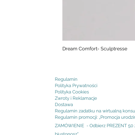
Dream Comfort- Sculptresse
Cena
294,99 zł
Regulamin
Polityka Prywatności
Polityka Cookies
Zwroty i Reklamacje
Dostawa
Regulamin zadatku na wirtualną konsu
Regulamin promocji: „Promocja urodz
ZAMÓWIENIE - Odbierz PREZENT 50 zł
biustonosz”