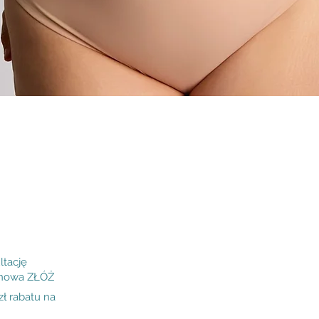
Podgląd
ltację
inowa ZŁÓŻ
 rabatu na