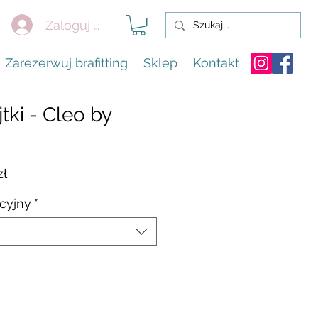
Zaloguj się
Zarezerwuj brafitting
Sklep
Kontakt
tki - Cleo by
rna
Cena
zł
Rabatowa
cyjny
*