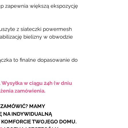
up zapewnia większą ekspozycję
uszyte z siateczki powermesh
abilizację bielizny w obwodzie
czka to finalne dopasowanie do
. Wysyłka w ciągu 24h (w dniu
żenia zamówienia.
R ZAMÓWIĆ? MAMY
Ę NA INDYWIDUALNĄ
W KOMFORCIE TWOJEGO DOMU.