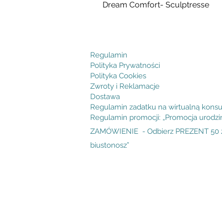
Dream Comfort- Sculptresse
Cena
294,99 zł
Regulamin
Polityka Prywatności
Polityka Cookies
Zwroty i Reklamacje
Dostawa
Regulamin zadatku na wirtualną konsu
Regulamin promocji: „Promocja urodz
ZAMÓWIENIE - Odbierz PREZENT 50 zł
biustonosz”