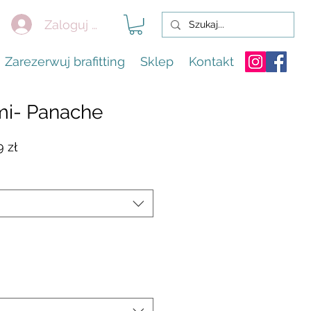
Zaloguj się
Zarezerwuj brafitting
Sklep
Kontakt
mi- Panache
arna
Cena
9 zł
Rabatowa