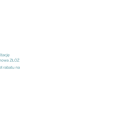
Podgląd
ltację
inowa ZŁÓŻ
 rabatu na