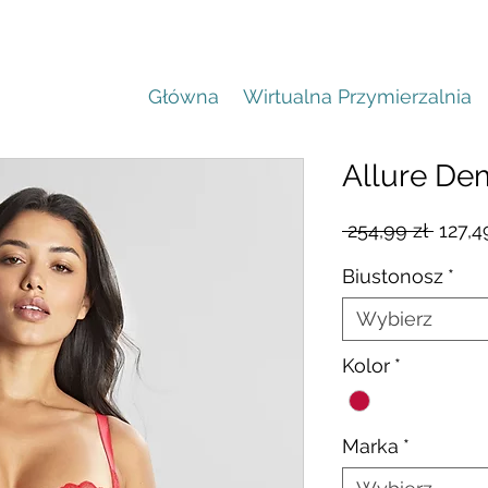
Główna
Wirtualna Przymierzalnia
Allure De
Regul
 254,99 zł 
127,4
cena
Biustonosz
*
Wybierz
Kolor
*
Marka
*