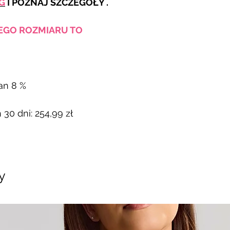
G
I POZNAJ SZCZEGÓŁY .
JEGO ROZMIARU TO
an 8 %
 30 dni: 254,99 zł
y