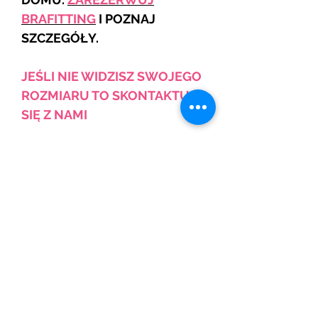
BRAFITTING
I POZNAJ
SZCZEGÓŁY.
JEŚLI NIE WIDZISZ SWOJEGO
ROZMIARU TO SKONTAKTUJ
SIĘ Z NAMI
Skład: Polamid 74% , Elastan
16 %, Wiskoza 10 %
Powiązane
produkty