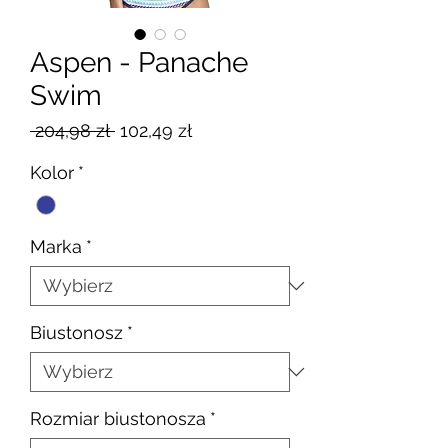
Aspen - Panache
Swim
Regularna
Cena
 204,98 zł 
102,49 zł
cena
Rabatowa
Kolor
*
Marka
*
Biustonosz
*
Rozmiar biustonosza
*