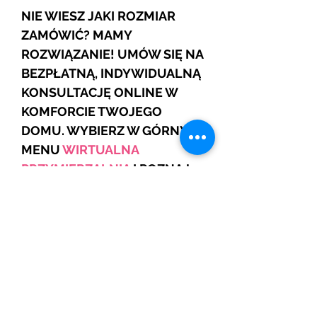
NIE WIESZ JAKI ROZMIAR
ZAMÓWIĆ? MAMY
ROZWIĄZANIE! UMÓW SIĘ NA
BEZPŁATNĄ, INDYWIDUALNĄ
KONSULTACJĘ ONLINE W
KOMFORCIE TWOJEGO
DOMU. WYBIERZ W GÓRNYM
MENU
WIRTUALNA
PRZYMIERZALNIA
I POZNAJ
SZCZEGÓŁY.
JEŚLI NIE WIDZISZ SWOJEGO
ROZMIARU TO SKONTAKTUJ
SIĘ Z NAMI
Najniższa cena z ostatnich 30