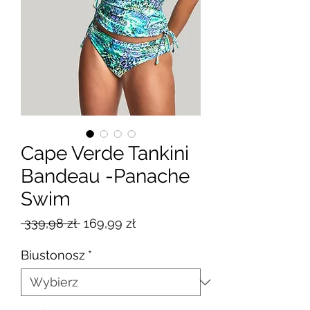
Cape Verde Tankini
Bandeau -Panache
Swim
Regularna
Cena
 339,98 zł 
169,99 zł
cena
Rabatowa
Biustonosz
*