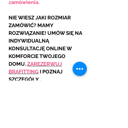
zamówienia.
NIE WIESZ JAKI ROZMIAR
ZAMÓWIĆ? MAMY
ROZWIĄZANIE! UMÓW SIĘ NA
INDYWIDUALNĄ
KONSULTACJĘ ONLINE W
KOMFORCIE TWOJEGO
DOMU.
ZAREZERWUJ
BRAFITTING
I POZNAJ
SZCZEGÓŁY .
JEŚLI NIE WIDZISZ SWOJEGO
ROZMIARU TO SKONTAKTUJ
SIĘ Z NAMI
Najniższa cena z ostatnich 30