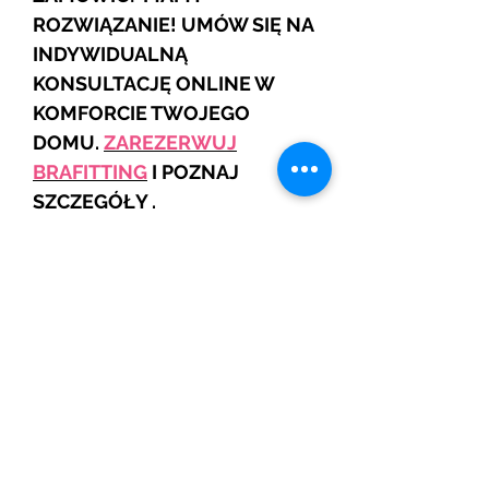
ROZWIĄZANIE! UMÓW SIĘ NA
INDYWIDUALNĄ
KONSULTACJĘ ONLINE W
KOMFORCIE TWOJEGO
DOMU.
ZAREZERWUJ
BRAFITTING
I POZNAJ
SZCZEGÓŁY .
JEŚLI NIE WIDZISZ SWOJEGO
ROZMIARU TO SKONTAKTUJ
SIĘ Z NAMI
Skład: Tkanina zewnętrzna:
Polamid 93 %, Elastan 7%,
Tkanina wewnętrzna: Polamid
87% Elastan 13 %