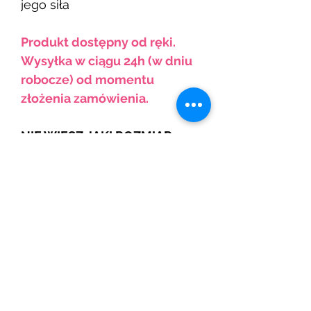
jego siła
Produkt dostępny od ręki.
Wysyłka w ciągu 24h (w dniu
robocze) od momentu
złożenia zamówienia.
NIE WIESZ JAKI ROZMIAR
ZAMÓWIĆ? MAMY
ROZWIĄZANIE! UMÓW SIĘ NA
INDYWIDUALNĄ
KONSULTACJĘ ONLINE W
KOMFORCIE TWOJEGO
DOMU.
ZAREZERWUJ
BRAFITTING
I POZNAJ
SZCZEGÓŁY .