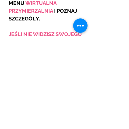
MENU
WIRTUALNA
PRZYMIERZALNIA
I POZNAJ
SZCZEGÓŁY.
JEŚLI NIE WIDZISZ SWOJEGO
ROZMIARU TO SKONTAKTUJ
SIĘ Z NAMI
Skład: Polamid 87%, Elastan
13%
Najniższa cena z ostatnich 30
dni: 269,99 zł