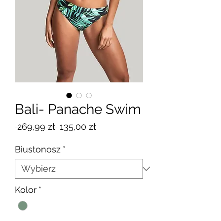
Bali- Panache Swim
Regularna
Cena
 269,99 zł 
135,00 zł
cena
Rabatowa
Biustonosz
*
Kolor
*