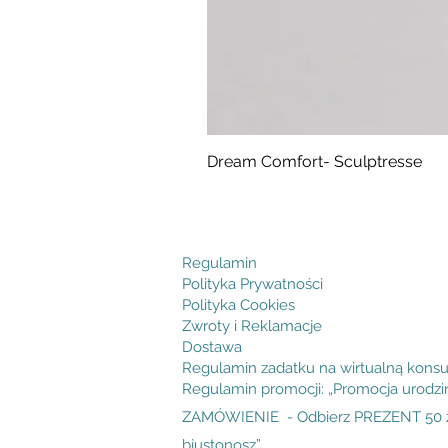
Dream Comfort- Sculptresse
Cena
294,99 zł
Regulamin
Polityka Prywatności
Polityka Cookies
Zwroty i Reklamacje
Dostawa
Regulamin zadatku na wirtualną konsu
Regulamin promocji: „Promocja urodz
ZAMÓWIENIE - Odbierz PREZENT 50 zł
biustonosz”