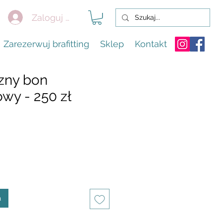
Zaloguj się
Zarezerwuj brafitting
Sklep
Kontakt
czny bon
wy - 250 zł
a