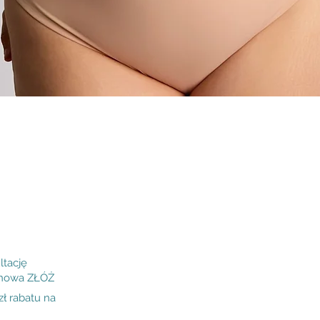
Podgląd
ltację
inowa ZŁÓŻ
 rabatu na