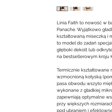
Linia Faith to nowość w b
Panache. Wyjątkowo gładk
kształtowaną miseczką i 
to model do zadań specjal
głęboki dekolt lub odkryt
na bestsellerowym kroju K
Termicznie kształtowane 
wzmocnioną kołyską (pom
pasa obwodu wszyto miękk
wykonane z gładkiej mikr
zapewniają optymalne wsp
przy większych rozmiarach
pod ubraniem i efektowne