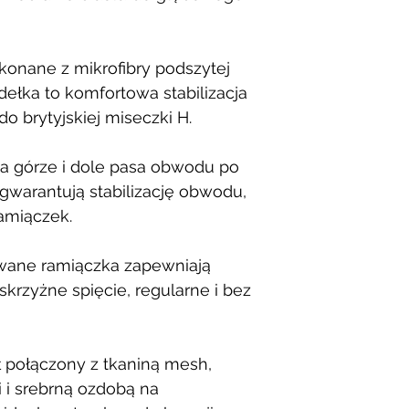
nane z mikrofibry podszytej
ełka to komfortowa stabilizacja
o brytyjskiej miseczki H.
na górze i dole pasa obwodu po
gwarantują stabilizację obwodu,
amiączek.
owane ramiączka zapewniają
skrzyżne spięcie, regularne i bez
ł połączony z tkaniną mesh,
 i srebrną ozdobą na