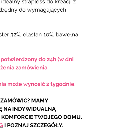
 idealny strapless do kreacji z
ezbędny do wymagających
ester 32%, elastan 10%, bawełna
e potwierdzony do 24h (w dni
żenia zamówienia.
nia może wynosić 2 tygodnie.
R ZAMÓWIĆ? MAMY
Ę NA INDYWIDUALNĄ
W KOMFORCIE TWOJEGO DOMU.
G
I POZNAJ SZCZEGÓŁY.