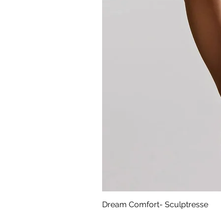
Dream Comfort- Sculptresse
Cena
294,99 zł