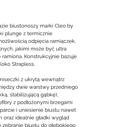
azie biustonoszy marki Cleo by
i plunge z termicznie
możliwością odpięcia ramiączek,
nych, jakimi może być ultra
e ramiona. Konstrukcyjnie bazuje
oko Strapless.
miseczki z ukrytą wewnątrz
iędzy dwie warstwy przedniego
ą, stabilizującą gąbkę),
ofibry z podłożonymi brzegami
arcie i uniesienie biustu nawet
 oraz idealnie gładki wygląd
 zebranie biustu do głębokiego