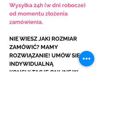
Wysyłka 24h (w dni robocze)
od momentu złożenia
zamówienia.
NIE WIESZ JAKI ROZMIAR
ZAMÓWIĆ? MAMY
ROZWIĄZANIE! UMÓW SIĘ NA
INDYWIDUALNĄ
KONSULTACJĘ ONLINE W
KOMFORCIE TWOJEGO
DOMU.
ZAREZERWUJ
BRAFITTING
I POZNAJ
SZCZEGÓŁY.
JEŚLI NIE WIDZISZ SWOJEGO
ROZMIARU TO SKONTAKTUJ