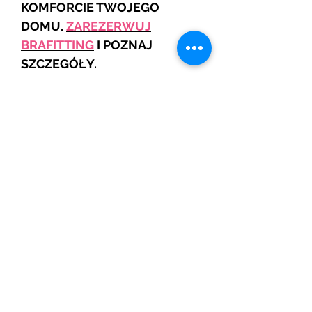
KOMFORCIE TWOJEGO
DOMU.
ZAREZERWUJ
BRAFITTING
I POZNAJ
SZCZEGÓŁY.
JEŚLI NIE WIDZISZ SWOJEGO
ROZMIARU TO SKONTAKTUJ
SIĘ Z NAMI
Skład: poliamid 91%, elastan
9%
Powiązane