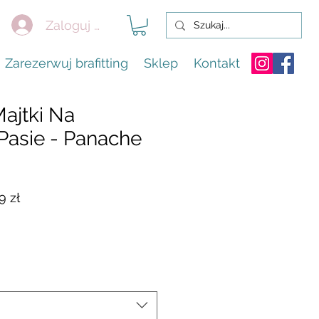
Zaloguj się
Zarezerwuj brafitting
Sklep
Kontakt
ajtki Na
asie - Panache
arna
Cena
9 zł
Rabatowa