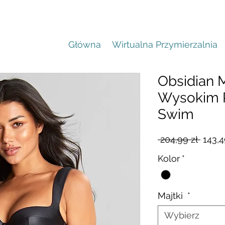
Główna
Wirtualna Przymierzalnia
Obsidian M
Wysokim P
Swim
Regul
 204,99 zł 
143,4
cena
Kolor
*
Majtki
*
Wybierz