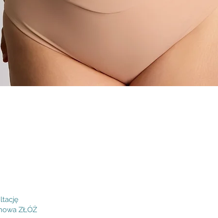
Podgląd
ltację
inowa ZŁÓŻ