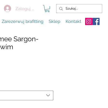
Zaloguj się
Zarezerwuj brafitting
Sklep
Kontakt
Aimee Sargon-
Swim