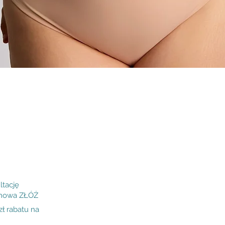
Podgląd
ltację
inowa ZŁÓŻ
 rabatu na