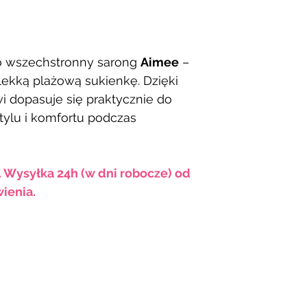
k o wszechstronny sarong
Aimee
–
lekką plażową sukienkę. Dzięki
 dopasuje się praktycznie do
stylu i komfortu podczas
. Wysyłka 24h (w dni robocze) od
ienia.