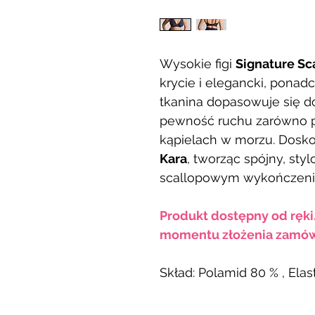
Wysokie figi
Signature Sc
krycie i elegancki, ponad
tkanina dopasowuje się do
pewność ruchu zarówno pr
kąpielach w morzu. Dosk
Kara
, tworząc spójny, st
scallopowym wykończen
Produkt dostępny od ręki
momentu złożenia zamów
Skład: Polamid 80 % , Ela