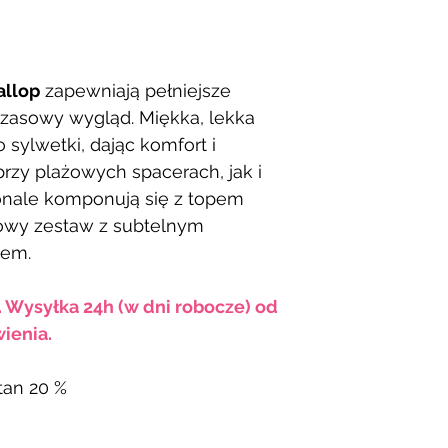
allop
zapewniają pełniejsze
czasowy wygląd. Miękka, lekka
 sylwetki, dając komfort i
zy plażowych spacerach, jak i
onale komponują się z topem
ylowy zestaw z subtelnym
iem.
. Wysyłka 24h (w dni robocze) od
ienia.
stan 20 %