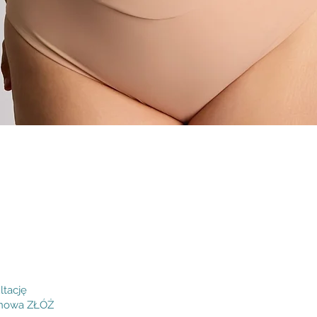
Podgląd
ltację
inowa ZŁÓŻ