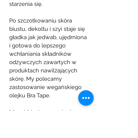
starzenia się.
Po szczotkowaniu skóra
biustu, dekoltu i szyi staje się
gładka jak jedwab, ujędrniona
i gotowa do lepszego
wchłaniania składników
odżywczych zawartych w
produktach nawilżających
skórę. My polecamy
zastosowanie wegańskiego
olejku Bra Tape.
Masaż biustu przy użyciu
specjalnej szczotki to również
doskonały sposób na
pielęgnację skóry w okresie