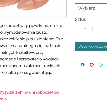
Wybierz
Sztuk
*
ące umożliwiają uzyskanie efektu
go wymodelowania biustu,
zez zbliżenie piersi do siebie. To z
wanie naturalnego piękna biustu i
Dodaj do koszyk
onalnych kształtów, przy
ędrnego i sprężystego wyglądu
 opracowanemu załamaniu, wkładki
kształtu piersi, gwarantując
Wysyłka 24h (w dni robocze) od
nia.