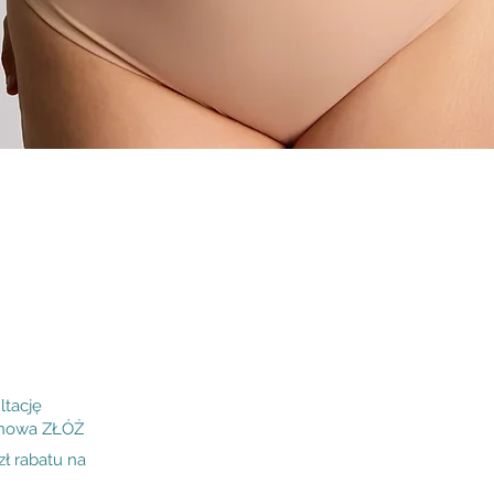
Podgląd
ltację
inowa ZŁÓŻ
 rabatu na