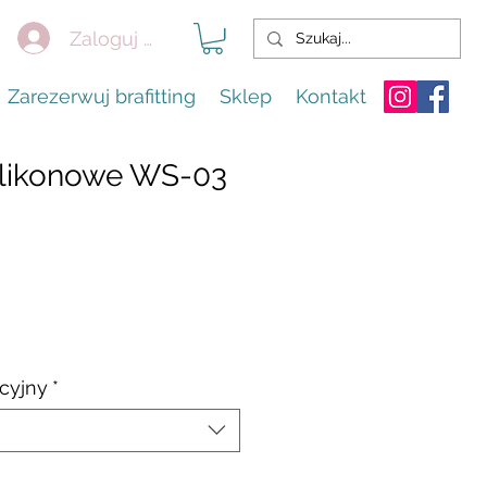
Zaloguj się
Zarezerwuj brafitting
Sklep
Kontakt
ilikonowe WS-03
cyjny
*