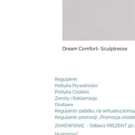
Dream Comfort- Sculptresse
Cena
294,99 zł
Regulamin
Polityka Prywatności
Polityka Cookies
Zwroty i Reklamacje
Dostawa
Regulamin zadatku na wirtualną konsu
Regulamin promocji: „Promocja urodz
ZAMÓWIENIE - Odbierz PREZENT 50 zł
biustonosz”