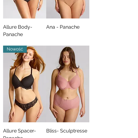
Allure Body-
Ana - Panache
Panache
Cena
269,99 zł
Cena
404,99 zł
Nowość
Allure Spacer-
Bliss- Sculptresse