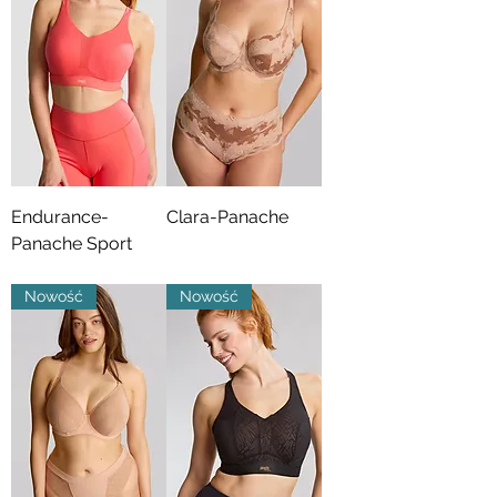
Endurance-
Clara-Panache
Panache Sport
Cena
269,99 zł
Cena
329,99 zł
Nowość
Nowość