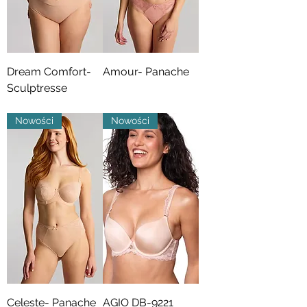
Dream Comfort-
Amour- Panache
Sculptresse
Cena
279,99 zł
Cena
294,99 zł
Nowości
Nowości
Celeste- Panache
AGIO DB-9221